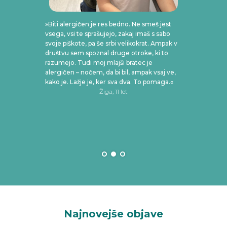
»Biti alergičen je res bedno. Ne smeš jest
vsega, vsi te sprašujejo, zakaj imaš s sabo
svoje piškote, pa še srbi velikokrat. Ampak v
društvu sem spoznal druge otroke, ki to
»Ale
 so
razumejo. Tudi moj mlajši bratec je
sama
ke
alergičen – nočem, da bi bil, ampak vsaj ve,
spra
kako je. Lažje je, ker sva dva. To pomaga.«
hran
jo
Žiga, 11 let
obču
.«
opra
trik
imam
nepr
Najnovejše objave