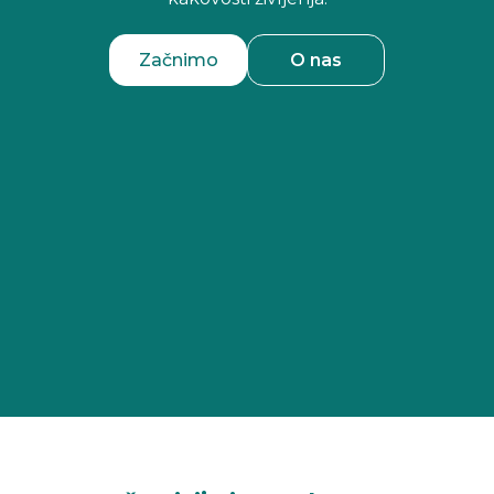
Začnimo
O nas